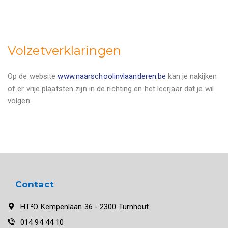
Volzetverklaringen
Op de website
www.naarschoolinvlaanderen.be
kan je nakijken
of er vrije plaatsten zijn in de richting en het leerjaar dat je wil
volgen.
Contact
HT²O Kempenlaan 36 - 2300 Turnhout
014 94 44 10