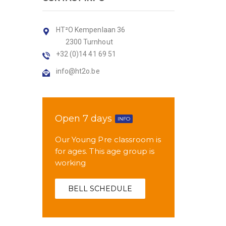
HT²O Kempenlaan 36
2300 Turnhout
+32 (0)14 41 69 51
info@ht2o.be
Open 7 days
INFO
Our Young Pre classroom is
for ages. This age group is
working
BELL SCHEDULE