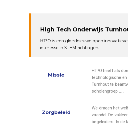
High Tech Onderwijs Turnho
HT²O is een gloednieuwe open innovatieve
interesse in
STEM
-richtingen.
HT²O heeft als doe
Missie
technologische en 
Turnhout te beant
scholengroep … .
We dragen het welb
Zorgbeleid
vaandel. De vakleer
begeleiders. In de 