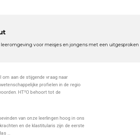
ut
 leeromgeving voor meisjes en jongens met een uitgesproken
l om aan de stijgende vraag naar
wetenschappelijke profielen in de regio
woorden. HT²O behoort tot de
evinden van onze leerlingen hoog in ons
krachten en de klastitularis zijn de eerste
klas …