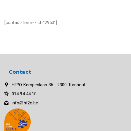
[contact-form-7 id=”2953″]
Contact
HT²O Kempenlaan 36 - 2300 Turnhout
014 94 44 10
info@ht2o.be