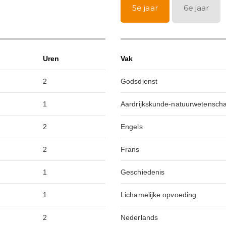
5e jaar
6e jaar
Uren
Vak
2
Godsdienst
1
Aardrijkskunde-natuurwetensch
2
Engels
2
Frans
1
Geschiedenis
1
Lichamelijke opvoeding
2
Nederlands