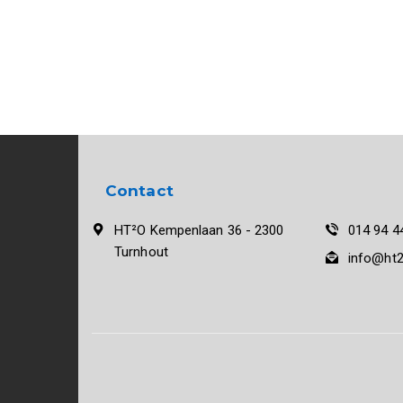
Contact
HT²O Kempenlaan 36 - 2300
014 94 4
Turnhout
info@ht2