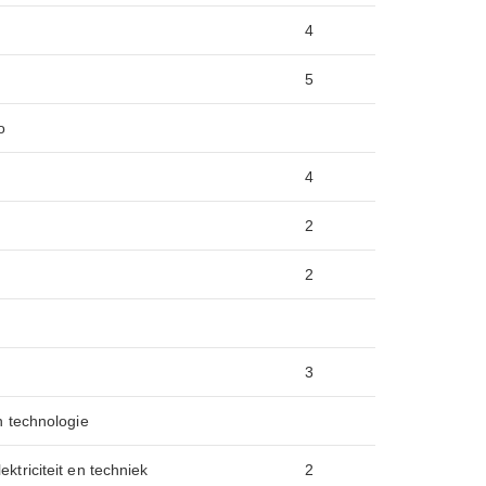
4
5
o
4
2
2
3
n technologie
ktriciteit en techniek
2