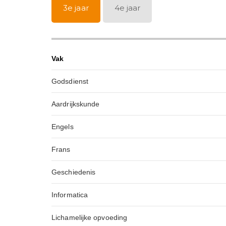
3e jaar
4e jaar
Vak
Godsdienst
Aardrijkskunde
Engels
Frans
Geschiedenis
Informatica
Lichamelijke opvoeding