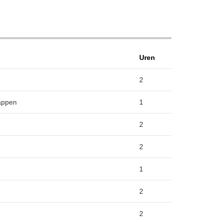
Uren
2
appen
1
2
2
1
2
2