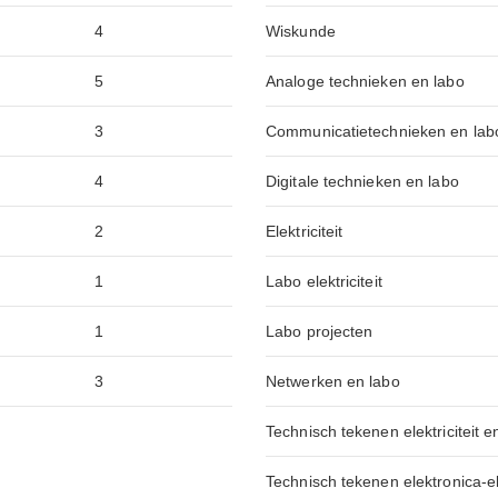
4
Wiskunde
5
Analoge technieken en labo
3
Communicatietechnieken en lab
4
Digitale technieken en labo
2
Elektriciteit
1
Labo elektriciteit
1
Labo projecten
3
Netwerken en labo
Technisch tekenen elektriciteit e
Technisch tekenen elektronica-ele