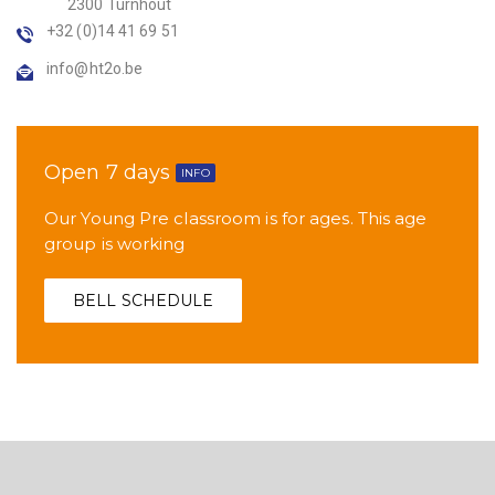
2300 Turnhout
+32 (0)14 41 69 51
info@ht2o.be
Open 7 days
INFO
Our Young Pre classroom is for ages. This age
group is working
BELL SCHEDULE